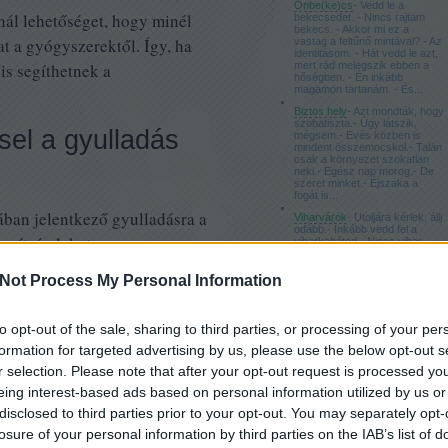
Önbe(ke)cs
- Vedd le a
nál lehetőséget, hogy minél
bekecsedet. - Nincs rajtam
bekecs. - Akkor mi ez a
 a gyógyszerektől. Így, ha
vastag a feltűnő mintával? - Az
identitásom. - Hát vedd le azt,
is segíthetnek a
mert rád melegszik ebben a
hőségben. - Én inkább
magamon tartanám. - És...
Biztos hely
- Azt mondták, hogy
szobatiszta.- Úgy látszik,
el a gyulladás
mégsem.- Evés közben is
mindent összemocskol.- Talán
csak a környezet szokatlan
neki.- Egész nap morog.- De
szeret minket.- Éjszaka a
fogát is...
ában jelentkező gyulladásra a
Viharvárók
- Utoljára kérlek, állj
odább.- Inkább vedd fel a
gítség lehet.
viharkabátod.- Nincs vihar.-
Biztonsági okokból.- Ezt a
kockázatot vállalom. Állj
ak van egy egyéni receptje,
odább.- Akkor legalább a
Not Process My Personal Information
viharlámpát gyújtsd meg.-
ész körömvirág (inkább a
Világos van.-...
s), 1 rész cickafark, 1 rész
to opt-out of the sale, sharing to third parties, or processing of your per
formation for targeted advertising by us, please use the below opt-out s
ó. Frissen szedett növényt
Címkék
r selection. Please note that after your opt-out request is processed y
használjuk fel a levelet, szárat,
aggódás
(
3
)
eing interest-based ads based on personal information utilized by us or
agorafóbia
(
2
)
bosszú
(
1
)
disclosed to third parties prior to your opt-out. You may separately opt-
csapdahelyzet
(
3
)
losure of your personal information by third parties on the IAB’s list of
, akkor folyékonnyá olvasztott
csoport-terápia
(
1
)
depresszió
(
2
)