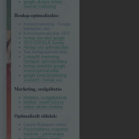
google ukrajna térkép -
internet marketing
Honlap-optimalizálás:
Keresőmarketing - Google
linképítés, seo
Keresőoptimalizálás SEO
honlap seo első google
SEO-GOOGLE honlap
Honlap seo optimalizálás
Seo honlapoptimalizálás
Linképítő marketing
honlapok optimalizálása
honlap weboldal google
keresőoptimalizálás
google keresőmarketing
szakértő - honlap seo
Marketing, szolgáltatás
Hirdetés, szolgáltatások
letöltés: orwell könyve
online reklám hirdetés
Optimalizált oldalak:
Casino Budapest online
Pszichodráma csoportok
indulnak - pánikterápia
az agorafóbia tünetei