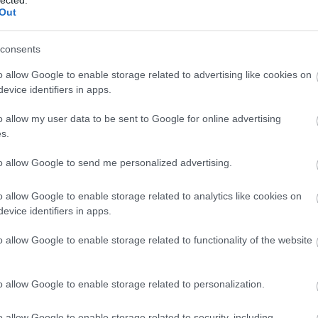
es számításba venni a fogyókúrát
Out
Címkefelhő
Keresés
okszor akadályokba ütközünk. A
consents
nni, hogy nem tudunk ellenállni
o allow Google to enable storage related to advertising like cookies on
át viszünk be a szervezetünkbe,
evice identifiers in apps.
o allow my user data to be sent to Google for online advertising
Archívum
s.
tovább »
2025 augusztus
(
1
)
2023 december
(
1
)
to allow Google to send me personalized advertising.
2019 december
(
1
)
2017 augusztus
(
1
)
2017 június
(
1
)
2014 október
(
1
)
o allow Google to enable storage related to analytics like cookies on
2014 augusztus
(
1
)
2014 július
(
1
)
evice identifiers in apps.
2014 június
(
1
)
megelőzés
gyógynövények
túllsúly
2013 augusztus
(
1
)
2012 december
(
1
)
védelem alá esik. Újraközlés, bárminemű
o allow Google to enable storage related to functionality of the website
2012 április
(
1
)
jogszerű - ©
Balla D. Károly
Tovább
...
o allow Google to enable storage related to personalization.
betegség - CBT
o allow Google to enable storage related to security, including