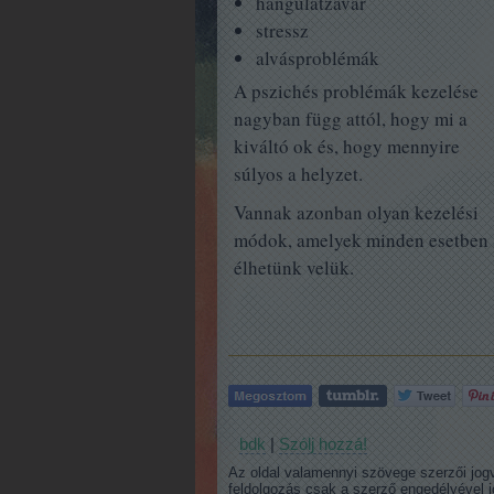
hangulatzavar
stressz
alvásproblémák
A pszichés problémák kezelése
nagyban függ attól, hogy mi a
kiváltó ok és, hogy mennyire
súlyos a helyzet.
Vannak azonban olyan kezelési
módok, amelyek minden esetben s
élhetünk velük.
bdk
|
Szólj hozzá!
Az oldal valamennyi szövege szerzői jog
feldolgozás csak a szerző engedélyével 