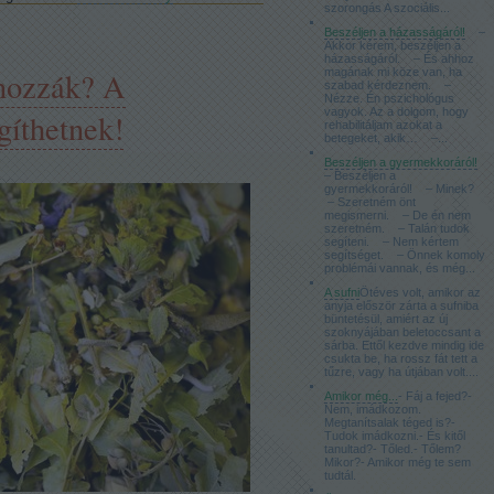
szorongás A szociális...
Beszéljen a házasságáról!
–
Akkor kérem, beszéljen a
házasságáról. – És ahhoz
ínozzák? A
magának mi köze van, ha
szabad kérdeznem. –
Nézze. Én pszichológus
vagyok. Az a dolgom, hogy
gíthetnek!
rehabilitáljam azokat a
betegeket, akik… –...
Beszéljen a gyermekkoráról!
– Beszéljen a
gyermekkoráról! – Minek?
– Szeretném önt
megismerni. – De én nem
szeretném. – Talán tudok
segíteni. – Nem kértem
segítséget. – Önnek komoly
problémái vannak, és még...
A sufni
Ötéves volt, amikor az
anyja először zárta a sufniba
büntetésül, amiért az új
szoknyájában beletoccsant a
sárba. Ettől kezdve mindig ide
csukta be, ha rossz fát tett a
tűzre, vagy ha útjában volt....
Amikor még...
- Fáj a fejed?-
Nem, imádkozom.
Megtanítsalak téged is?-
Tudok imádkozni.- És kitől
tanultad?- Tőled.- Tőlem?
Mikor?- Amikor még te sem
tudtál.