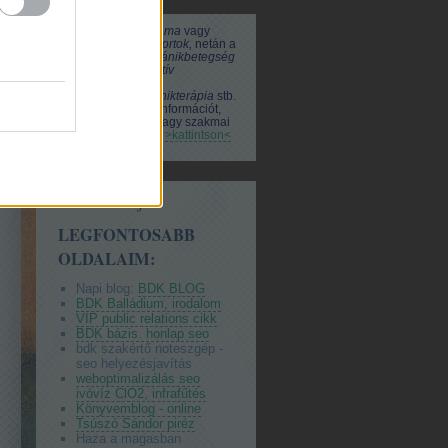
Ha Ön a
pszichodráma
vagy
pszichodráma csoportok,
netán a
viselkedészavar - pánikbetegség
- agorafóbia - kognitív
viselkedésterápia -
pszichoterápia - pánikterápia
stb.
témában hirdetne, információt,
ismertető anyagot vagy szakmai
cikket tenne közzé,
>kattintson<
BDK virtuáléja
LEGFONTOSABB
OLDALAIM:
Napi blog:
BDK BLOG
BDK Balládium, irodalom
VIP public relations cikk
BDK bázis. honlap seo
bdk szakértő noteszgép -
seo helyezésjavítás
weboptimalizálás seo
ivóvíz ClO2, infrafűtés
Könyvemblog - online
Tsúszó Sándor piréz
Haza a magasban