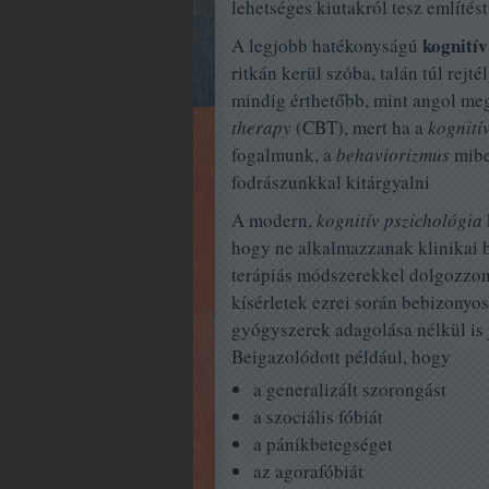
lehetséges kiutakról tesz említést
kognitív
A legjobb hatékonyságú
ritkán kerül szóba, talán túl rejté
mindig érthetőbb, mint angol meg
therapy
(CBT), mert ha a
kognití
fogalmunk, a
behaviorizmus
mibe
fodrászunkkal kitárgyalni
A modern,
kognitív pszichológia
hogy ne alkalmazzanak klinikai 
terápiás módszerekkel dolgozzo
kísérletek ezrei során bebizonyos
gyógyszerek adagolása nélkül is 
Beigazolódott például, hogy
a generalizált szorongást
a szociális fóbiát
a pánikbetegséget
az agorafóbiát