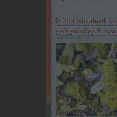
Ízületi bántalmak k
gyógynövények is se
2023.12.18. 11:19