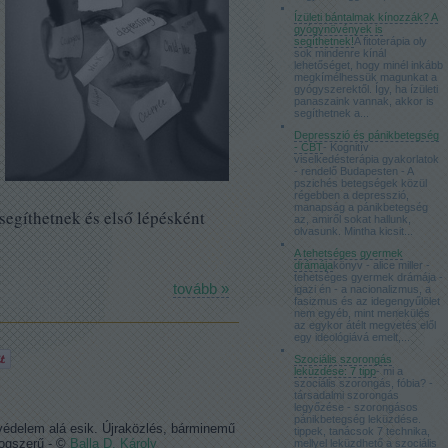
Ízületi bántalmak kínozzák? A
gyógynövények is
segíthetnek!
A fitoterápia oly
sok mindenre kínál
lehetőséget, hogy minél inkább
megkímélhessük magunkat a
gyógyszerektől. Így, ha ízületi
panaszaink vannak, akkor is
segíthetnek a...
Depresszió és pánikbetegség
- CBT
- Kognitív
viselkedésterápia gyakorlatok
- rendelő Budapesten - A
pszichés betegségek közül
régebben a depresszió,
manapság a pánikbetegség
egíthetnek és első lépésként
az, amiről sokat hallunk,
olvasunk. Mintha kicsit...
A tehetséges gyermek
drámája
könyv - alice miller -
tehetséges gyermek drámája -
tovább »
igazi én - a nacionalizmus, a
fasizmus és az idegengyűlölet
nem egyéb, mint menekülés
az egykor átélt megvetés elől
egy ideológiává emelt,...
Szociális szorongás
leküzdése: 7 tipp
- mi a
szociális szorongás, fóbia? -
társadalmi szorongás
legyőzése - szorongásos
pánikbetegség leküzdése.
védelem alá esik. Újraközlés, bárminemű
tippek, tanácsok 7 technika,
jogszerű - ©
Balla D. Károly
mellyel leküzdhető a szociális