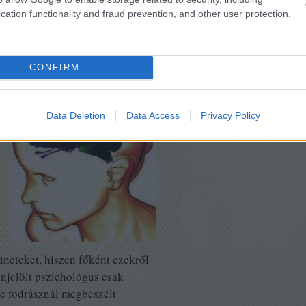
cation functionality and fraud prevention, and other user protection.
ok - rendelő Budapesten -
gek
CONFIRM
Data Deletion
Data Access
Privacy Policy
üneteket, hiszen főként ezekről
önjelölt pszichológus csak
tve fodrásznál megbeszélt