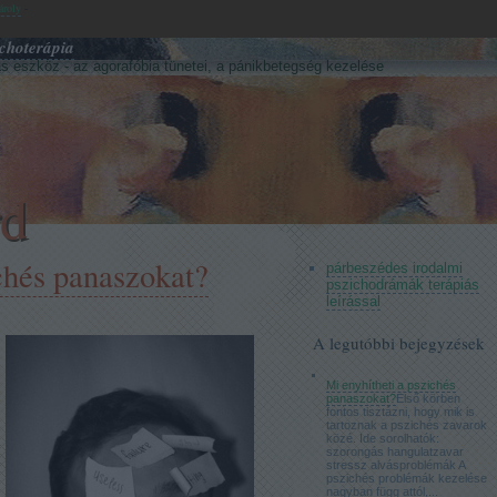
ároly
-
choterápia
s eszköz - az agorafóbia tünetei, a pánikbetegség kezelése
rd
chés panaszokat?
párbeszédes irodalmi
pszichodrámák terápiás
leírással
A legutóbbi bejegyzések
Mi enyhítheti a pszichés
panaszokat?
Első körben
fontos tisztázni, hogy mik is
tartoznak a pszichés zavarok
közé. Ide sorolhatók:
szorongás hangulatzavar
stressz alvásproblémák A
pszichés problémák kezelése
nagyban függ attól,...