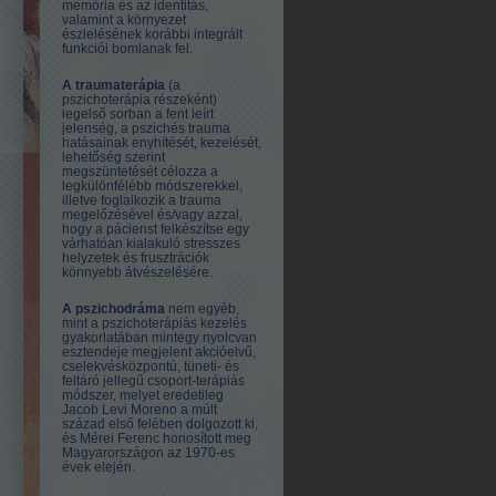
memória és az identitás,
valamint a környezet
észlelésének korábbi integrált
funkciói bomlanak fel.
A traumaterápia
(a
pszichoterápia részeként)
legelső sorban a fent leírt
jelenség, a pszichés trauma
hatásainak enyhítését, kezelését,
lehetőség szerint
megszüntetését célozza a
legkülönfélébb módszerekkel,
illetve foglalkozik a trauma
megelőzésével és/vagy azzal,
hogy a pácienst felkészítse egy
várhatóan kialakuló stresszes
helyzetek és frusztrációk
könnyebb átvészelésére.
A pszichodráma
nem egyéb,
mint a pszichoterápiás kezelés
gyakorlatában mintegy nyolcvan
esztendeje megjelent akcióelvű,
cselekvésközpontú, tüneti- és
feltáró jellegű csoport-terápiás
módszer, melyet eredetileg
Jacob Levi Moreno a múlt
század első felében dolgozott ki,
és Mérei Ferenc honosított meg
Magyarországon az 1970-es
évek elején.