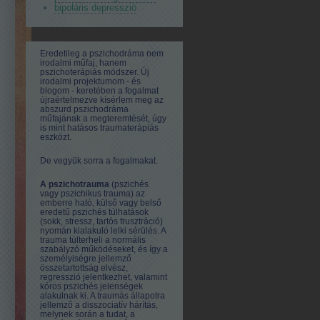
bipoláris depresszió
Eredetileg a pszichodráma nem
irodalmi műfaj, hanem
pszichoterápiás módszer. Új
irodalmi projektumom - és
blogom - keretében a fogalmat
újraértelmezve kísérlem meg az
abszurd pszichodráma
műfajának a megteremtését, úgy
is mint hatásos traumaterápiás
eszközt.
De vegyük sorra a fogalmakat.
A pszichotrauma
(pszichés
vagy pszichikus trauma) az
emberre ható, külső vagy belső
eredetű pszichés túlhatások
(sokk, stressz, tartós frusztráció)
nyomán kialakuló lelki sérülés. A
trauma túlterheli a normális
szabályzó működéseket, és így a
személyiségre jellemző
összetartottság elvész,
regresszió jelentkezhet, valamint
kóros pszichés jelenségek
alakulnak ki. A traumás állapotra
jellemző a disszociatív hárítás,
melynek során a tudat, a