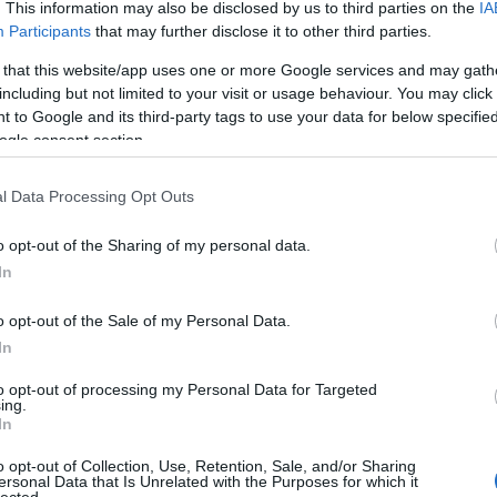
. This information may also be disclosed by us to third parties on the
IA
félelem
(
3
)
e a növényeket. Majd legalább
felkészítés
(
1
)
Participants
that may further disclose it to other third parties.
felszabadulás
(
2
)
 összefőzzük őket. (előtte
fenyegetés
(
2
)
fogva tartás
(
2
)
e égjenek oda)
 that this website/app uses one or more Google services and may gath
frusztráció
(
2
)
gyógynövények
(
1
)
including but not limited to your visit or usage behaviour. You may click 
házasság
(
2
)
i állagát az így kapott kenőcs!
 to Google and its third-party tags to use your data for below specifi
hit
(
2
)
iszony
(
1
)
ogle consent section.
játék
(
1
)
kiszolgáltatottság
(
1
)
kognitív viselkedésterápia
(
1
)
könyv
(
1
)
k mellett visszérre és aranyérre
l Data Processing Opt Outs
lefojtás
(
2
)
megelőzés
(
3
)
elésre, remuatikus panaszokra,
monológ
(
1
)
nemi szerepek
(
1
)
o opt-out of the Sharing of my personal data.
pánik
(
1
)
pánikbetegség
(
2
)
In
pánikroham
(
1
)
észült italt fogyaszthatjuk
párbeszéd
(
11
)
pszichodráma
(
2
)
pszichotrauma
(
2
)
o opt-out of the Sale of my Personal Data.
sokk
(
1
)
stressz
(
1
)
In
 lehet az ízületi
szégyen
(
1
)
szexuális erőszak
(
1
)
szexualitás
(
1
)
to opt-out of processing my Personal Data for Targeted
szituáció
(
1
)
ing.
szociális-szorongás
(
1
)
In
szorongás
(
6
)
szorongás-leküzdése
(
1
)
knek cipelnie, annál jobban
terápia
(
4
)
trauma
(
5
)
o opt-out of Collection, Use, Retention, Sale, and/or Sharing
ak ezért is és több egyéb
túllsúly
(
1
)
ersonal Data that Is Unrelated with the Purposes for which it
várakozás
(
1
)
lected.