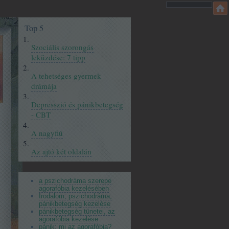
Top 5
Szociális szorongás
leküzdése: 7 tipp
A tehetséges gyermek
drámája
Depresszió és pánikbetegség
- CBT
A nagyfiú
Az ajtó két oldalán
a pszichodráma szerepe
agorafóbia kezelésében
Irodalom, pszichodráma,
pánikbetegség kezelése
pánikbetegség tünetei, az
agorafóbia kezelése
pánik: mi az agorafóbia?