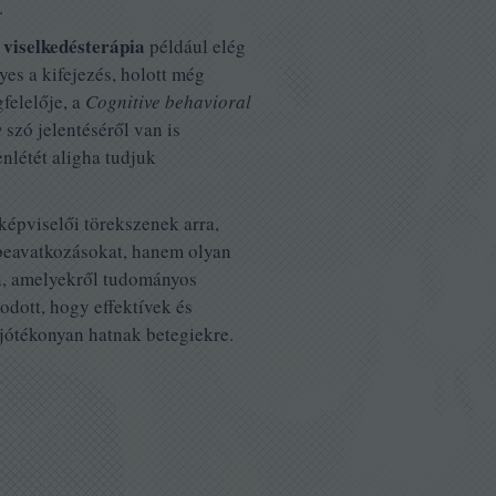
.
 viselkedésterápia
például elég
lyes a kifejezés, holott még
felelője, a
Cognitive behavioral
v
szó jelentéséről van is
nlétét aligha tudjuk
képviselői törekszenek arra,
beavatkozásokat, hanem olyan
n, amelyekről tudományos
odott, hogy effektívek és
jótékonyan hatnak betegiekre.