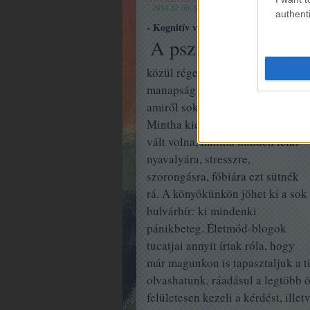
2019.12.05. 11:35
authenti
- Kognitív viselkedésterápia gyakorlat
A pszichés betegsé
depresszió
közül régebben a
,
pánikbetegség
manapság a
az,
amiről sokat hallunk, olvasunk.
Mintha kicsit divatbetegséggé
vált volna, mintha minden lelki
nyavalyára, stresszre,
szorongásra, fóbiára ezt sütnék
rá. A könyökünkön jöhet ki a sok
bulvárhír: ki mindenki
pánikbeteg. Életmód-blogok
tucatjai annyit írtak róla, hogy
már magunkon is tapasztaljuk a t
olvashatunk, ráadásul a legtöbb 
felületesen kezeli a kérdést, ille