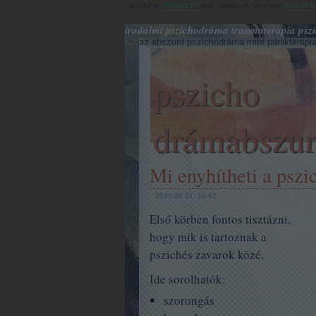
- az oldal az
UNGPARTY
része - projekt- és bloggazda:
Balla D. K
irodalmi pszichodráma traumaterápia pszi
az abszurd pszichodráma mint pánikterápiá
pszicho
drámabszu
Mi enyhítheti a pszi
2025.08.31. 10:42
Első körben fontos tisztázni,
hogy mik is tartoznak a
pszichés zavarok közé.
Ide sorolhatók:
szorongás