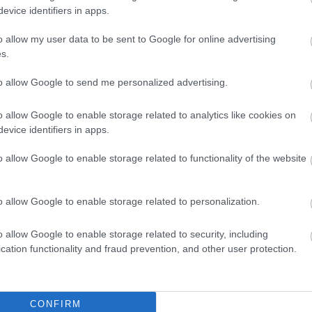
evice identifiers in apps.
Címkefelhő
o allow my user data to be sent to Google for online advertising
Keresés
s.
to allow Google to send me personalized advertising.
o allow Google to enable storage related to analytics like cookies on
Archívum
evice identifiers in apps.
2025 augusztus
(
1
)
2023 december
(
1
)
o allow Google to enable storage related to functionality of the website
2019 december
(
1
)
2017 augusztus
(
1
)
2017 június
(
1
)
2014 október
(
1
)
2014 augusztus
(
1
)
o allow Google to enable storage related to personalization.
2014 július
(
1
)
2014 június
(
1
)
2013 augusztus
(
1
)
2012 december
(
1
)
o allow Google to enable storage related to security, including
2012 április
(
1
)
Tovább
...
cation functionality and fraud prevention, and other user protection.
CONFIRM