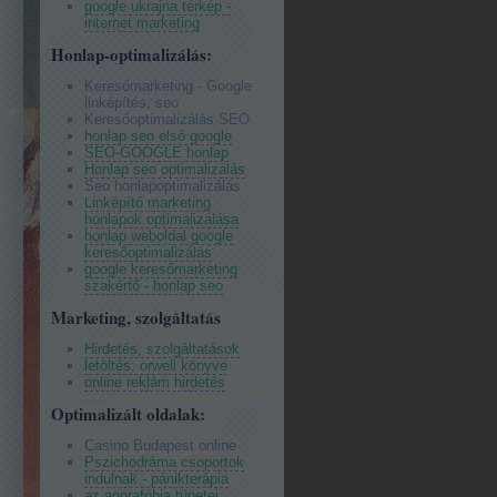
google ukrajna térkép -
internet marketing
Honlap-optimalizálás:
Keresőmarketing - Google
linképítés, seo
Keresőoptimalizálás SEO
honlap seo első google
SEO-GOOGLE honlap
Honlap seo optimalizálás
Seo honlapoptimalizálás
Linképítő marketing
honlapok optimalizálása
honlap weboldal google
keresőoptimalizálás
google keresőmarketing
szakértő - honlap seo
Marketing, szolgáltatás
Hirdetés, szolgáltatások
letöltés: orwell könyve
online reklám hirdetés
Optimalizált oldalak:
Casino Budapest online
Pszichodráma csoportok
indulnak - pánikterápia
az agorafóbia tünetei