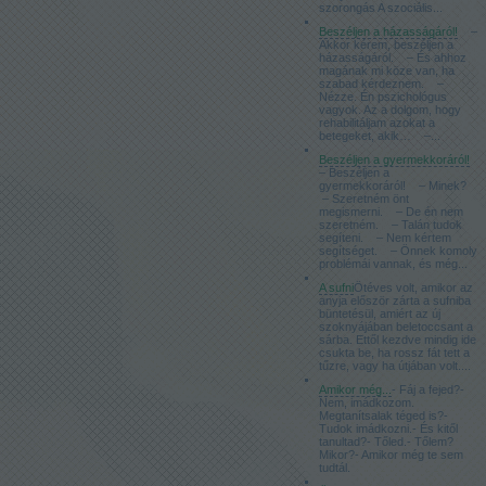
szorongás A szociális...
Beszéljen a házasságáról!
–
Akkor kérem, beszéljen a
házasságáról. – És ahhoz
magának mi köze van, ha
szabad kérdeznem. –
Nézze. Én pszichológus
vagyok. Az a dolgom, hogy
rehabilitáljam azokat a
betegeket, akik… –...
Beszéljen a gyermekkoráról!
– Beszéljen a
gyermekkoráról! – Minek?
– Szeretném önt
megismerni. – De én nem
szeretném. – Talán tudok
segíteni. – Nem kértem
segítséget. – Önnek komoly
problémái vannak, és még...
A sufni
Ötéves volt, amikor az
anyja először zárta a sufniba
büntetésül, amiért az új
szoknyájában beletoccsant a
sárba. Ettől kezdve mindig ide
csukta be, ha rossz fát tett a
tűzre, vagy ha útjában volt....
Amikor még...
- Fáj a fejed?-
Nem, imádkozom.
Megtanítsalak téged is?-
Tudok imádkozni.- És kitől
tanultad?- Tőled.- Tőlem?
Mikor?- Amikor még te sem
tudtál.