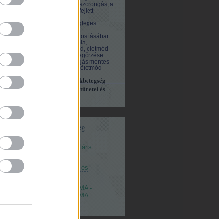
hatásos a kezdődő szorongás, a
pánikbetegség, a kifejlett
agorafóbia
és más
viselkedészavar végleges
leküzdésében és a
tünetmentesség biztosításában.
Pszichotraumaterápia,
Pszichodrámabszurd, életmód
váltás, egészség megőrzése.
Irodalom és szorongás mentes
élet, félelem nélküli életmód
Pszichodráma és pánikbetegség
leküzdése, agorafóbia tünetei és
kezelése
Hirdetési lehetőség
Mániás és bipoláris
depresszió
Pánikbetegség és
agorafóbia
PSZICHODRÁMA -
PSZICHODRÁMA
CSOPORTOK