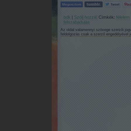
bdk
|
Szólj hozzá!
Címkék:
félelem
felszabadulás
Az oldal valamennyi szövege szerzői jog
feldolgozás csak a szerző engedélyével 