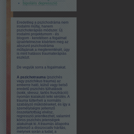
bipoláris depresszió
Eredetileg a pszichodráma nem
irodalmi műfaj, hanem
pszichoterápiás módszer. Új
irodalmi projektumom - és
blogom - keretében a fogalmat
újraértelmezve kísérlem meg az
abszurd pszichodráma
műfajának a megteremtését, úgy
is mint hatásos traumaterápiás
eszközt.
De vegyük sorra a fogalmakat.
A pszichotrauma
(pszichés
vagy pszichikus trauma) az
emberre ható, külső vagy belső
eredetű pszichés túlhatások
(sokk, stressz, tartós frusztráció)
nyomán kialakuló lelki sérülés. A
trauma túlterheli a normális
szabályzó működéseket, és így a
személyiségre jellemző
összetartottság elvész,
regresszió jelentkezhet, valamint
kóros pszichés jelenségek
alakulnak ki. A traumás állapotra
jellemző a disszociatív hárítás,
melynek során a tudat, a