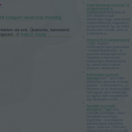
Ízületi bántalmak kínozzák? A
gyógynövények is
segíthetnek!
A fitoterápia oly
sok mindenre kínál
hit
szégyen
várakozás
monológ
lehetőséget, hogy minél inkább
megkímélhessük magunkat a
gyógyszerektől. Így, ha ízületi
védelem alá esik. Újraközlés, bárminemű
panaszaink vannak, akkor is
segíthetnek a...
jogszerű - ©
Balla D. Károly
Depresszió és pánikbetegség
- CBT
- Kognitív
viselkedésterápia gyakorlatok
- rendelő Budapesten - A
pszichés betegségek közül
régebben a depresszió,
manapság a pánikbetegség
az, amiről sokat hallunk,
olvasunk. Mintha kicsit...
A tehetséges gyermek
drámája
könyv - alice miller -
tehetséges gyermek drámája -
igazi én - a nacionalizmus, a
fasizmus és az idegengyűlölet
nem egyéb, mint menekülés
az egykor átélt megvetés elől
egy ideológiává emelt,...
Szociális szorongás
leküzdése: 7 tipp
- mi a
szociális szorongás, fóbia? -
társadalmi szorongás
legyőzése - szorongásos
pánikbetegség leküzdése.
tippek, tanácsok 7 technika,
mellyel leküzdhető a szociális