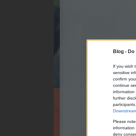
Blog -
Do 
If you wish 
sensitive in
confirm you
continue se
information 
further disc
participants
Downstream 
Please note
information 
deny consent