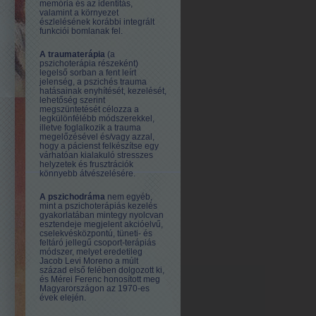
memória és az identitás,
valamint a környezet
észlelésének korábbi integrált
funkciói bomlanak fel.
A traumaterápia
(a
pszichoterápia részeként)
legelső sorban a fent leírt
jelenség, a pszichés trauma
hatásainak enyhítését, kezelését,
lehetőség szerint
megszüntetését célozza a
legkülönfélébb módszerekkel,
illetve foglalkozik a trauma
megelőzésével és/vagy azzal,
hogy a pácienst felkészítse egy
várhatóan kialakuló stresszes
helyzetek és frusztrációk
könnyebb átvészelésére.
A pszichodráma
nem egyéb,
mint a pszichoterápiás kezelés
gyakorlatában mintegy nyolcvan
esztendeje megjelent akcióelvű,
cselekvésközpontú, tüneti- és
feltáró jellegű csoport-terápiás
módszer, melyet eredetileg
Jacob Levi Moreno a múlt
század első felében dolgozott ki,
és Mérei Ferenc honosított meg
Magyarországon az 1970-es
évek elején.