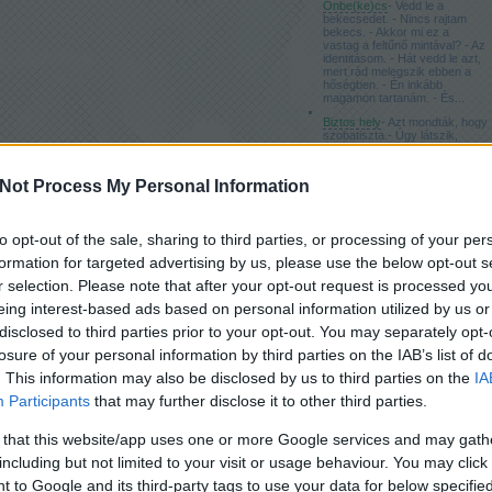
Önbe(ke)cs
- Vedd le a
bekecsedet. - Nincs rajtam
bekecs. - Akkor mi ez a
vastag a feltűnő mintával? - Az
identitásom. - Hát vedd le azt,
mert rád melegszik ebben a
hőségben. - Én inkább
magamon tartanám. - És...
Biztos hely
- Azt mondták, hogy
szobatiszta.- Úgy látszik,
mégsem.- Evés közben is
mindent összemocskol.- Talán
csak a környezet szokatlan
Not Process My Personal Information
neki.- Egész nap morog.- De
szeret minket.- Éjszaka a
fogát is...
to opt-out of the sale, sharing to third parties, or processing of your per
Viharvárók
- Utoljára kérlek, állj
odább.- Inkább vedd fel a
formation for targeted advertising by us, please use the below opt-out s
viharkabátod.- Nincs vihar.-
Biztonsági okokból.- Ezt a
r selection. Please note that after your opt-out request is processed y
kockázatot vállalom. Állj
odább.- Akkor legalább a
eing interest-based ads based on personal information utilized by us or
viharlámpát gyújtsd meg.-
disclosed to third parties prior to your opt-out. You may separately opt-
Világos van.-...
losure of your personal information by third parties on the IAB’s list of
. This information may also be disclosed by us to third parties on the
IA
Címkék
Participants
that may further disclose it to other third parties.
aggódás
(
3
)
agorafóbia
(
2
)
 that this website/app uses one or more Google services and may gath
bosszú
(
1
)
including but not limited to your visit or usage behaviour. You may click 
csapdahelyzet
(
3
)
csoport-terápia
(
1
)
 to Google and its third-party tags to use your data for below specifi
depresszió
(
2
)