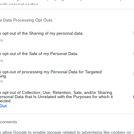
félelem
(
3
)
ogle consent section.
felkészítés
(
1
)
felszabadulás
(
2
)
fenyegetés
(
2
)
fogva tartás
(
2
)
l Data Processing Opt Outs
frusztráció
(
2
)
gyógynövények
(
1
)
házasság
(
2
)
hit
(
2
)
o opt-out of the Sharing of my personal data.
iszony
(
1
)
játék
(
1
)
In
kiszolgáltatottság
(
1
)
kognitív viselkedésterápia
(
1
)
könyv
(
1
)
o opt-out of the Sale of my Personal Data.
lefojtás
(
2
)
megelőzés
(
3
)
In
monológ
(
1
)
nemi szerepek
(
1
)
pánik
(
1
)
pánikbetegség
(
2
)
to opt-out of processing my Personal Data for Targeted
pánikroham
(
1
)
ing.
párbeszéd
(
11
)
In
pszichodráma
(
2
)
pszichotrauma
(
2
)
sokk
(
1
)
o opt-out of Collection, Use, Retention, Sale, and/or Sharing
stressz
(
1
)
ersonal Data that Is Unrelated with the Purposes for which it
szégyen
(
1
)
szexuális erőszak
(
1
)
lected.
szexualitás
(
1
)
Out
szituáció
(
1
)
szociális-szorongás
(
1
)
szorongás
(
6
)
szorongás-leküzdése
(
1
)
consents
terápia
(
4
)
trauma
(
5
)
túllsúly
(
1
)
o allow Google to enable storage related to advertising like cookies on
várakozás
(
1
)