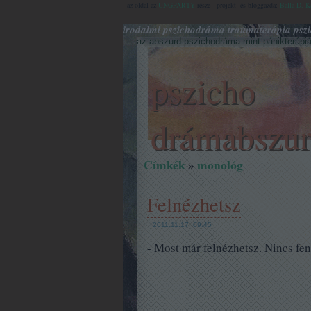
- az oldal az
UNGPARTY
része - projekt- és bloggazda:
Balla D. K
irodalmi pszichodráma traumaterápia pszi
az abszurd pszichodráma mint pánikterápiá
pszicho
drámabszu
Címkék
»
monológ
Felnézhetsz
2011.11.17. 09:45
- Most már felnézhetsz. Nincs fe