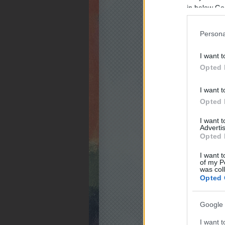
in below Go
Persona
I want t
Opted 
I want t
Opted 
I want 
Advertis
Opted 
I want t
of my P
was col
Opted 
Google 
I want t