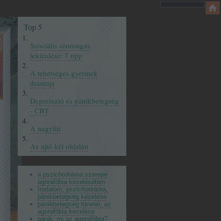
Top 5
Szociális szorongás
leküzdése: 7 tipp
A tehetséges gyermek
drámája
Depresszió és pánikbetegség
- CBT
A nagyfiú
Az ajtó két oldalán
a pszichodráma szerepe
agorafóbia kezelésében
Irodalom, pszichodráma,
pánikbetegség kezelése
pánikbetegség tünetei, az
agorafóbia kezelése
pánik: mi az agorafóbia?