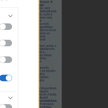
komoly pszichiátriai feladat.
A
pánikbetegség tünetei
pontosabban leírhatók, mint
ahogy okai, se nem definiálhatók
eléggé egzakt módon, ezért a
pánikbetegség kezelése
még
nem tekinthető orvosi
rutinfeladatnak, ám ez nem
jelenti azt, hogy az agorafóbia
során kialakult életmód ne lenne
megváltoztatható, hiszen az
irodalmi igénnyel íródott
pszichodráma gyakorlati
alkalmazása olyan
pszichoterápia módszer, amely a
pácienssel való együttműködés
esetén alkalmas lehet a
pánikbetegség
és más fóbiás
betegség, így agorafóbia
kezelésében. Minden
kialakulófélben lévő
viselkedészavar prevenztív
módon megelőzhető, és minden
mozzanat fontos lehet a
pánikroham leküzdésében.
Pszicho-trauma-terápia
Ennek értelmében a blogunkban
közölt irodalmi szövegekre
kiterjesztjük a következőt: A Balla
D. Károly által megalkotott
abszurd irodalmi pszichodráma
olyan speciális pszichoterápiai
módszer, amely bizonyítottan