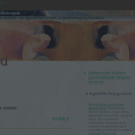
ároly
-
choterápia
s eszköz - az agorafóbia tünetei, a pánikbetegség kezelése
rd
párbeszédes irodalmi
pszichodrámák terápiás
leírással
A legutóbbi bejegyzések
Mi enyhítheti a pszichés
nt semmi.
panaszokat?
Első körben
fontos tisztázni, hogy mik is
tartoznak a pszichés zavarok
tovább »
közé. Ide sorolhatók:
szorongás hangulatzavar
stressz alvásproblémák A
pszichés problémák kezelése
nagyban függ attól,...