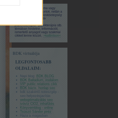
Ha Ön a
pszichodráma
vagy
pszichodráma csoportok,
netán a
viselkedészavar - pánikbetegség
- agorafóbia - kognitív
viselkedésterápia -
pszichoterápia - pánikterápia
stb.
témában hirdetne, információt,
ismertető anyagot vagy szakmai
cikket tenne közzé,
>kattintson<
BDK virtuáléja
LEGFONTOSABB
OLDALAIM:
Napi blog:
BDK BLOG
BDK Balládium, irodalom
VIP public relations cikk
BDK bázis. honlap seo
bdk szakértő noteszgép -
seo helyezésjavítás
weboptimalizálás seo
ivóvíz ClO2, infrafűtés
Könyvemblog - online
Tsúszó Sándor piréz
Haza a magasban