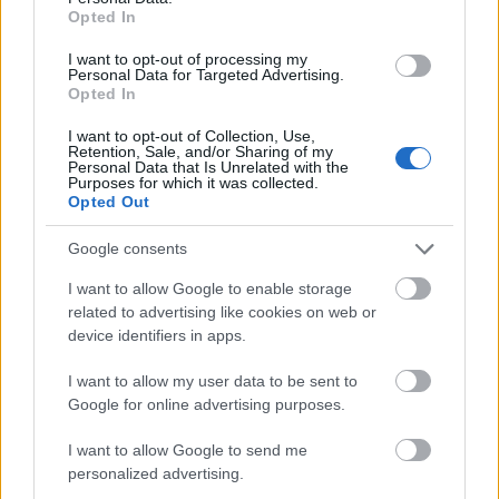
interneten számos ilyen technika elérhető,
Opted In
amelyet magunk is könnyedén el tudunk
végezni, kereshetünk videókat, amelyekről el
I want to opt-out of processing my
Personal Data for Targeted Advertising.
tudjuk sajátítani a technikákat
Opted In
Fordítsunk kiemelt figyelmet a társas
I want to opt-out of Collection, Use,
Retention, Sale, and/or Sharing of my
kapcsolatokra
Personal Data that Is Unrelated with the
Purposes for which it was collected.
beszélgessünk minél többet családtagjainkkal,
Opted Out
barátainkkal
keressünk számunkra megfelelő közösséget:
Google consents
fontos, hogy érezzük a valahová tartozás
I want to allow Google to enable storage
élményét
related to advertising like cookies on web or
device identifiers in apps.
Fordítsunk figyelmet az öngondoskodásra
I want to allow my user data to be sent to
Nem kell mindent elvállalni, tudni kell nemet
Google for online advertising purposes.
mondani bizonyos dolgokra. Keressünk olyan
elfoglaltságokat, amelyekkel örömet szerzünk
I want to allow Google to send me
magunknak, segít kikapcsolni és ellazulni.
personalized advertising.