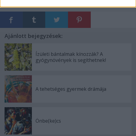
Ajánlott bejegyzések:
Ízületi bántalmak kínozzák? A
gyógynövények is segíthetnek!
A tehetséges gyermek drámája
Önbe(ke)cs