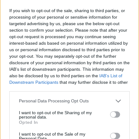
Ami segíthet:
mozogjunk többet: iktassunk be valamilyen
If you wish to opt-out of the sale, sharing to third parties, or
mozgásformát
processing of your personal or sensitive information for
targeted advertising by us, please use the below opt-out
aludjunk többet: a pihentető alvás, kialakult
section to confirm your selection. Please note that after your
alvási ritmus nagyon fontos
opt-out request is processed you may continue seeing
étkezzünk egészségesen: a vitaminokban és
interest-based ads based on personal information utilized by
ásványi anyagokban gazdag, változatos
us or personal information disclosed to third parties prior to
étkezésre figyeljünk
your opt-out. You may separately opt-out of the further
csökkentsük a koffein és alkoholfogyasztást
disclosure of your personal information by third parties on the
IAB’s list of downstream participants. This information may
also be disclosed by us to third parties on the
IAB’s List of
Kipróbálhatunk stresszkezelő
Downstream Participants
that may further disclose it to other
technikákat
third parties.
mindfullness, meditáció: az aggodalmainkat
Please note that this website/app uses one or more Google
Personal Data Processing Opt Outs
csökkenthetjük ezekkel a technikákkal
services and may gather and store information including but
relaxációs gyakorlatok
not limited to your visit or usage behaviour. You may click to
I want to opt-out of the Sharing of my
personal data.
írjunk naplót: tisztázhatjuk a bennünk
grant or deny consent to Google and its third-party tags to
Opted In
felgyülemlett érzéseket a segítségével
use your data for below specified purposes in below Google
consent section.
végezzünk légzőgyakorlatokat: ma már az
I want to opt-out of the Sale of my
Personal Data.