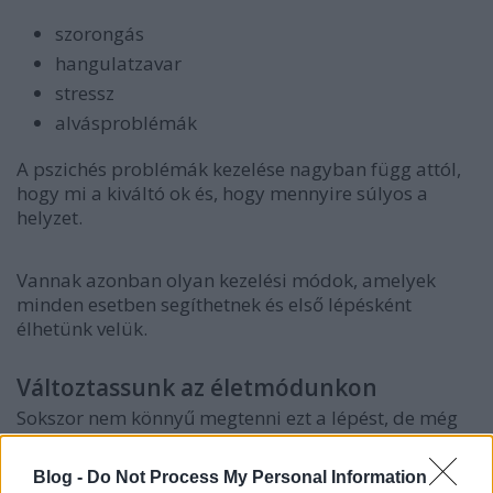
szorongás
hangulatzavar
stressz
alvásproblémák
A pszichés problémák kezelése nagyban függ attól,
hogy mi a kiváltó ok és, hogy mennyire súlyos a
helyzet.
Vannak azonban olyan kezelési módok, amelyek
minden esetben segíthetnek és első lépésként
élhetünk velük.
Változtassunk az életmódunkon
Sokszor nem könnyű megtenni ezt a lépést, de még
mindig egyszerűbb, mint orvoshoz fordulni.
Blog -
Do Not Process My Personal Information