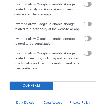
I want to allow Google to enable storage
Fordulhatunk professzionális
related to analytics like cookies on web or
segítségért is
device identifiers in apps.
Akár pszichológus vagy pszichiáter segítségét is
kérhetjük, ha úgy érezzük, hogy magunkban nem
I want to allow Google to enable storage
boldogulunk. Egyik sem ördögtől való dolog, így
related to functionality of the website or app.
nem kell emiatt rosszul éreznünk magunkat.
I want to allow Google to enable storage
Ma már bárki számára elérhetők egyes nyugtatók,
related to personalization.
amelyek segíthetnek a pánikbetegségek, a pszichés
I want to allow Google to enable storage
problémák leküzdésében. A Rivotril 2mg
related to security, including authentication
klonazepám hatóanyag tartalmával is ezek közé
functionality and fraud prevention, and other
tartozik. Oldja a szorongást, segít a görcsoldásban, a
user protection.
kiegyensúlyozott alvásban, izomlazító hatása is van.
Így, ha szeretné, hogy élete ne legyen problémákkal
telve, kiegyensúlyozottabb legyen és ne kelljen
CONFIRM
mindenen szorongania, akkor érdemes lehet
Rivotril
rendelés
mellett döntenie.
Data Deletion
Data Access
Privacy Policy