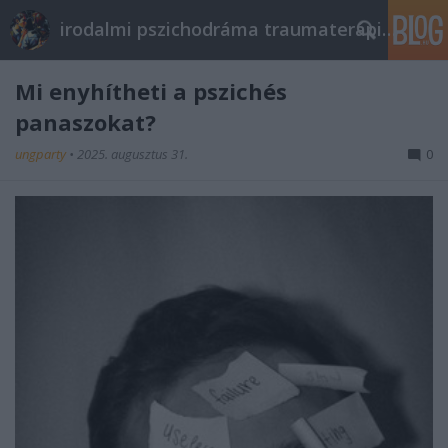
irodalmi pszichodráma traumaterápia pszichoterápia
Mi enyhítheti a pszichés
panaszokat?
ungparty
•
2025. augusztus 31.
0