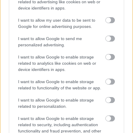
legényember létére egy valódi családi
related to advertising like cookies on web or
device identifiers in apps.
viperafészek képeivel válaszolt az egyre
inkább megdöbbenő Endre kérdéseire. Egy
I want to allow my user data to be sent to
ponton az is kiderült, Miklós a szülei
Google for online advertising purposes.
házasságának pokoli pillanatait elevenítette
I want to allow Google to send me
fel a rémült, de kíváncsiságától hajtva
personalized advertising.
továbbkérdezésre kényszerülő Endre
I want to allow Google to enable storage
számára.
related to analytics like cookies on web or
device identifiers in apps.
"- És akkor apám ráült az ütéstől
tehetetlenül fekvő anyám hátára... Ráültem
I want to allow Google to enable storage
a feleségem hátára, hátracsavartam a kezét
related to functionality of the website or app.
és füléhez hajolva megkérdeztem, hogy csak
I want to allow Google to enable storage
az igazgatóval feküdt-e le vagy a
related to personalization.
főmérnökkel is."
I want to allow Google to enable storage
related to security, including authentication
Félve attól, hogy az előadás túl plasztikusra
functionality and fraud prevention, and other