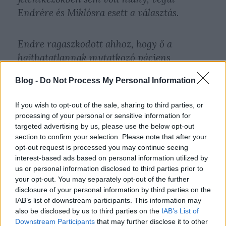
Endrére és Miklósra esett a választás.
Endre ragaszkodott ahhoz, hogy ő a
hajthatatlannak mutatkozó páciens
szerepét játszhassa, Endre kicsit vonakodva
Blog -
Do Not Process My Personal Information
bár, de elfogadta a pszichológus szerepét.
Először olvasópróba következett, majd a
If you wish to opt-out of the sale, sharing to third parties, or
terapeuta elvette a szereplőktől a szöveget
processing of your personal or sensitive information for
és megkérte őket, hogy játsszák el a
targeted advertising by us, please use the below opt-out
section to confirm your selection. Please note that after your
jelenetet, természetesen szabadon
opt-out request is processed you may continue seeing
rögtönözhetnek, ahol nem emlékeznek a
interest-based ads based on personal information utilized by
szövegre.
us or personal information disclosed to third parties prior to
your opt-out. You may separately opt-out of the further
Kissé erőltetett és vontatott párbeszéd tanúi
disclosure of your personal information by third parties on the
IAB’s list of downstream participants. This information may
lehettek a csoport néző-hallgató tagjai, de
also be disclosed by us to third parties on the
IAB’s List of
ezt a korábbi foglalkozások fel-felszikrázó
Downstream Participants
that may further disclose it to other