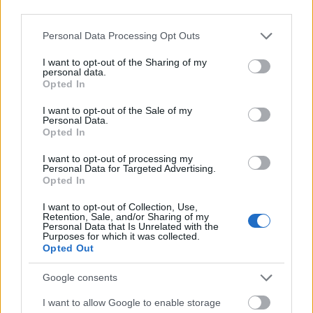
feszültségére emlékezve senki sem bánta.
third parties.
Please note that this website/app uses one or more Google
Personal Data Processing Opt Outs
Ám ezek után a terapeuta arra kérte őket,
services and may gather and store information including but
folytassák a jelenetet, Endre faggassa a
not limited to your visit or usage behaviour. You may click to
I want to opt-out of the Sharing of my
personal data.
házasságáról Miklóst. Aki - ezt a terapeuta
grant or deny consent to Google and its third-party tags to
Opted In
use your data for below specified purposes in below Google
jól tudta - legényember. Szemben Miklóssal,
consent section.
I want to opt-out of the Sale of my
aki többek között megromlott házassága
Personal Data.
miatt vett részt a csoportterápiás
Opted In
programban. Így várható volt, hogy a saját
I want to opt-out of processing my
Personal Data for Targeted Advertising.
házasságával kapcsolatba hozható
Opted In
kérdéseket fogja feltenni.
I want to opt-out of Collection, Use,
Retention, Sale, and/or Sharing of my
Talán a harmadik vagy negyedik - még
Personal Data that Is Unrelated with the
Purposes for which it was collected.
semlegesnek látszó - kérdés után történt,
Opted Out
hogy az addig szerepe szerint konok
oppozícióban szorongó Miklós váratlanul
Google consents
eljátszotta a megnyílást, kitárulkozást és
I want to allow Google to enable storage