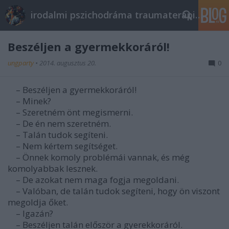
irodalmi pszichodráma traumaterápia pszichoterápia
Beszéljen a gyermekkoráról!
ungparty
•
2014. augusztus 20.
0
– Beszéljen a gyermekkoráról!
– Minek?
– Szeretném önt megismerni.
– De én nem szeretném.
– Talán tudok segíteni.
– Nem kértem segítséget.
– Önnek komoly problémái vannak, és még
komolyabbak lesznek.
– De azokat nem maga fogja megoldani.
– Valóban, de talán tudok segíteni, hogy ön viszont
megoldja őket.
– Igazán?
– Beszéljen talán először a gyerekkoráról.