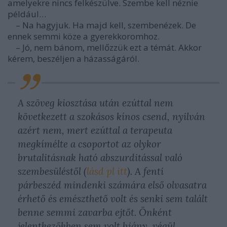
amelyekre nincs felkészülve. Szembe kell néznie
például…
– Na hagyjuk. Ha majd kell, szembenézek. De
ennek semmi köze a gyerekkoromhoz.
– Jó, nem bánom, mellőzzük ezt a témát. Akkor
kérem, beszéljen a házasságáról.
A szöveg kiosztása után ezúttal nem
következett a szokásos kínos csend, nyilván
azért nem, mert ezúttal a terapeuta
megkímélte a csoportot az olykor
brutalitásnak ható abszurditással való
szembesüléstől (
lásd pl itt
). A fenti
párbeszéd mindenki számára első olvasatra
érhető és emészthető volt és senki sem talált
benne semmi zavarba ejtőt. Önként
jelentkezőkben sem volt hiány, végül