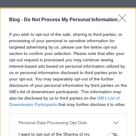
A traumaterápia (a pszichoterápia részeként) legelső
sorban a pszichotrauma hatásainak enyhítését,
Blog -
Do Not Process My Personal Information
kezelését, lehetőség szerint megszüntetését célozza a
legkülönfélébb módszerekkel, illetve foglalkozik a
If you wish to opt-out of the sale, sharing to third parties, or
trauma megelőzésével és/vagy azzal, hogy a
processing of your personal or sensitive information for
pácienst felkészítse egy várhatóan kialakuló
targeted advertising by us, please use the below opt-out
stresszes helyzet könnyebb átvészelésére.
section to confirm your selection. Please note that after your
opt-out request is processed you may continue seeing
interest-based ads based on personal information utilized by
us or personal information disclosed to third parties prior to
your opt-out. You may separately opt-out of the further
Címkék:
stressz
megelőzés
frusztráció
sokk
felkészítés
disclosure of your personal information by third parties on the
pszichotrauma
IAB’s list of downstream participants. This information may
also be disclosed by us to third parties on the
IAB’s List of
Downstream Participants
that may further disclose it to other
third parties.
Ajánlott bejegyzések:
Please note that this website/app uses one or more Google
Personal Data Processing Opt Outs
services and may gather and store information including but
not limited to your visit or usage behaviour. You may click to
I want to opt-out of the Sharing of my