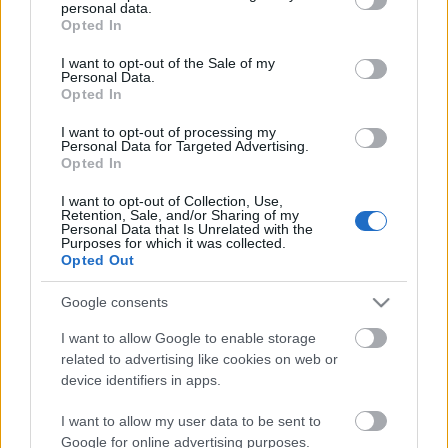
personal data.
Ízületi bántalmak kínozzák? A
grant or deny consent to Google and its third-party tags to
Opted In
gyógynövények is segíthetnek!
use your data for below specified purposes in below Google
consent section.
I want to opt-out of the Sale of my
Personal Data.
Opted In
Biztos hely
I want to opt-out of processing my
Personal Data for Targeted Advertising.
Opted In
I want to opt-out of Collection, Use,
Retention, Sale, and/or Sharing of my
Personal Data that Is Unrelated with the
Viharvárók
Purposes for which it was collected.
Opted Out
Google consents
Hajóhinta
I want to allow Google to enable storage
related to advertising like cookies on web or
device identifiers in apps.
I want to allow my user data to be sent to
Google for online advertising purposes.
Tor (csótány és ártány)