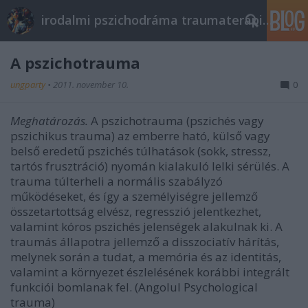
irodalmi pszichodráma traumaterápia pszichoterápia
A pszichotrauma
ungparty
•
2011. november 10.
0
Meghatározás.
A pszichotrauma (pszichés vagy
pszichikus trauma) az emberre ható, külső vagy
belső eredetű pszichés túlhatások (sokk, stressz,
tartós frusztráció) nyomán kialakuló lelki sérülés. A
trauma túlterheli a normális szabályzó
működéseket, és így a személyiségre jellemző
összetartottság elvész, regresszió jelentkezhet,
valamint kóros pszichés jelenségek alakulnak ki. A
traumás állapotra jellemző a disszociatív hárítás,
melynek során a tudat, a memória és az identitás,
valamint a környezet észlelésének korábbi integrált
funkciói bomlanak fel. (Angolul Psychological
trauma)